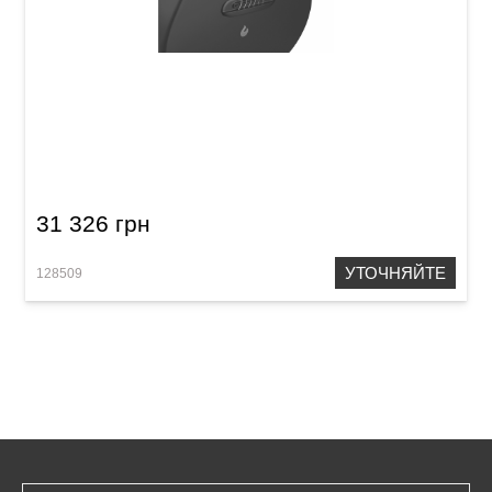
Электроакустическая гитара со встроенными
эффектами Lava Me air carbon (36") Space
Black
31 326 грн
УТОЧНЯЙТЕ
128509