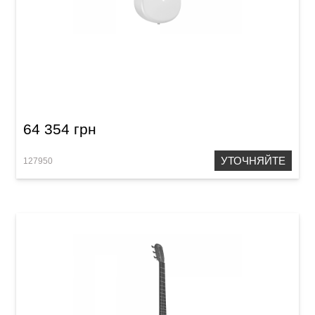
Гитара со встроенными эффектами Lava Me
3 (36") White
64 354 грн
УТОЧНЯЙТЕ
127950