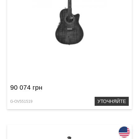
Электроакустическая гитара Ovation
C2079AXP-KOAB Legend Plus
90 074 грн
УТОЧНЯЙТЕ
G-OV551519