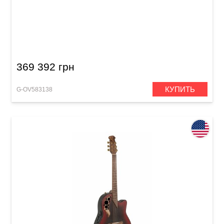
Электроакустическая гитара Adamas U581T
Mid Non-Cutaway Black Satin Copper Metal
Flake
369 392 грн
КУПИТЬ
G-OV583138