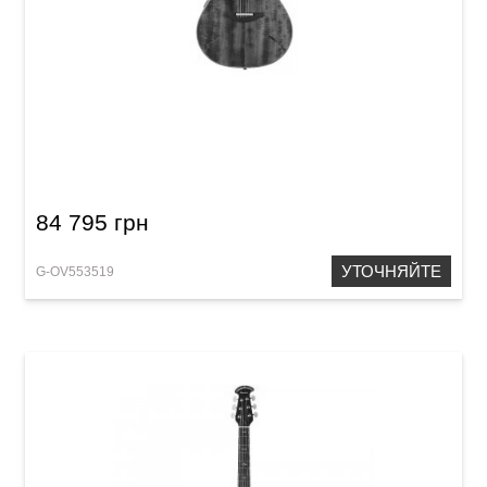
Электроакустическая гитара Ovation Elite
Plus C2078AXP-RB Collector's Series
84 795 грн
УТОЧНЯЙТЕ
G-OV553519