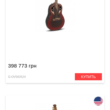
Электроакустическая гитара Adamas 1687GT
Deep Bowl Non-Cutaway Reverse Red Burst
398 773 грн
КУПИТЬ
G-OV583524