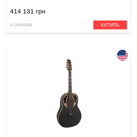
414 131 грн
КУПИТЬ
G-OV583508