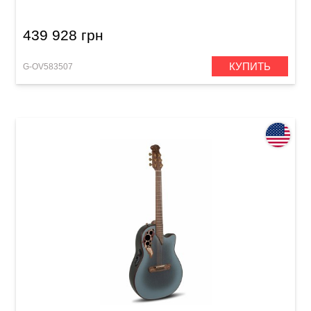
439 928 грн
КУПИТЬ
G-OV583507