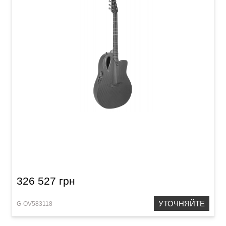
Электроакустическая гитара Adamas MD80-
NWT Mid Contour Cutaway NWT Black
326 527 грн
УТОЧНЯЙТЕ
G-OV583118