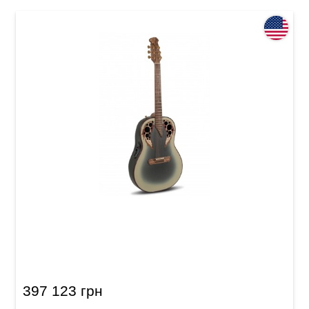
Электроакустическая гитара Adamas 1687GT
Deep Bowl Non-Cutaway Reverse Beige Burst
397 123 грн