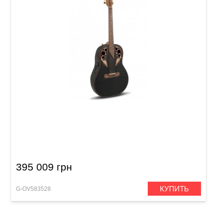
Электроакустическая гитара Adamas 1687GT
Deep Bowl Non-Cutaway Black
395 009 грн
КУПИТЬ
G-OV583528