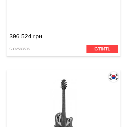
Электроакустическая гитара Adamas 2087GT
Deep Contour Cutaway Reverse Blue Burst
396 524 грн
КУПИТЬ
G-OV583506