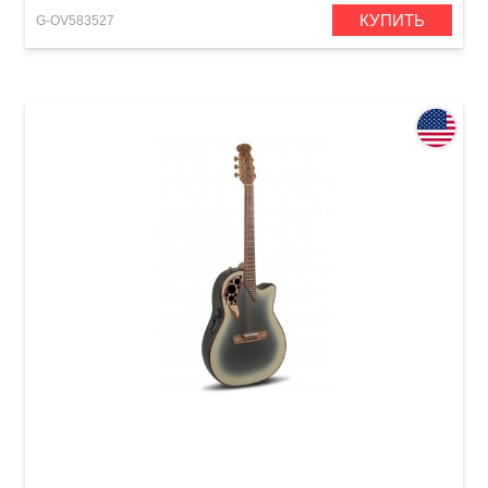
КУПИТЬ
G-OV583527
Электроакустическая гитара Adamas 2087GT
Deep Contour Cutaway Reverse Beige Burst