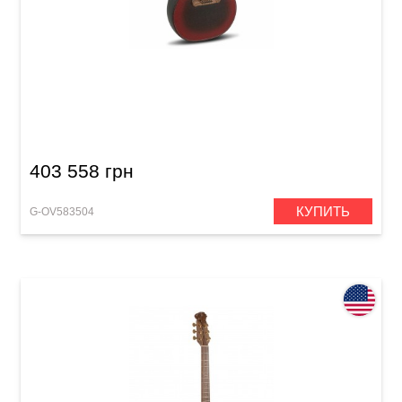
Электроакустическая гитара Adamas 2087GT
Deep Contour Cutaway Reverse Red Burst
403 558 грн
КУПИТЬ
G-OV583504