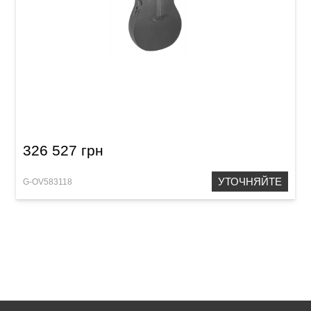
Электроакустическая гитара Adamas MD80-
NWT Mid Contour Cutaway NWT Black
326 527 грн
УТОЧНЯЙТЕ
G-OV583118