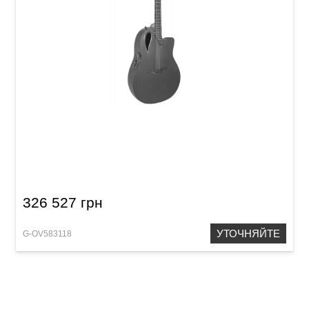
Электроакустическая гитара Adamas MD80-
NWT Mid Contour Cutaway NWT Black
326 527 грн
УТОЧНЯЙТЕ
G-OV583118