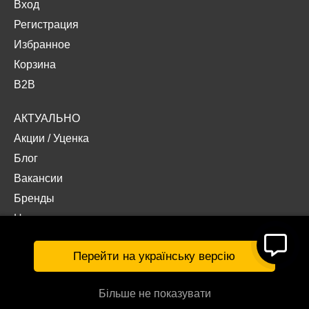
Вход
Регистрация
Избранное
Корзина
B2B
АКТУАЛЬНО
Акции
/
Уценка
Блог
Вакансии
Бренды
Наши проекты
Документы
Перейти на українську версію
Більше не показувати
© Интернет-магазин «Acropolis» 2026