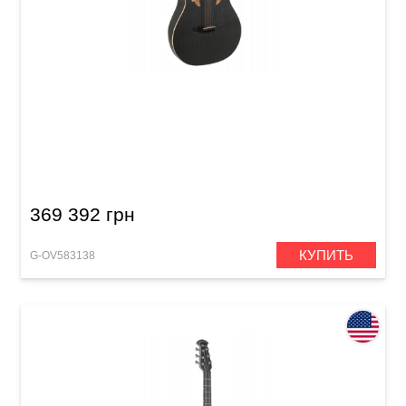
Электроакустическая гитара Adamas U581T
Mid Non-Cutaway Black Satin Copper Metal
Flake
369 392 грн
КУПИТЬ
G-OV583138