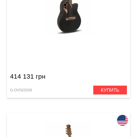
Электроакустическая гитара Adamas 2087GT
Deep Contour Cutaway Black
414 131 грн
КУПИТЬ
G-OV583508