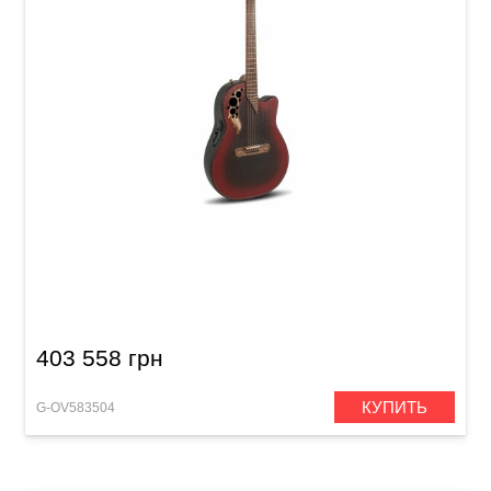
Электроакустическая гитара Adamas 2087GT
Deep Contour Cutaway Reverse Red Burst
403 558 грн
КУПИТЬ
G-OV583504