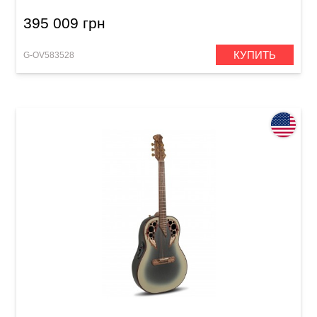
395 009 грн
КУПИТЬ
G-OV583528