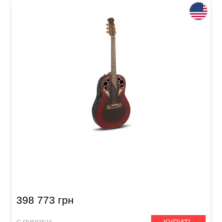
Электроакустическая гитара Adamas 1687GT
Deep Bowl Non-Cutaway Reverse Red Burst
398 773 грн