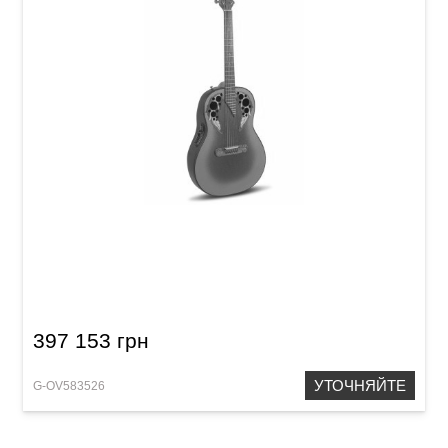
Электроакустическая гитара Adamas 1687GT
Deep Bowl Non-Cutaway Reverse Blue Burst
397 153 грн
УТОЧНЯЙТЕ
G-OV583526