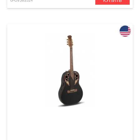
КУПИТЬ
G-OV583524
Электроакустическая гитара Adamas 1687GT
Deep Bowl Non-Cutaway Black