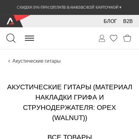
СКИДКА 5% ПРИ ОПЛАТЕ БАНКОВСКОЙ КАРТОЧКОЙ
▼
БЛОГ
B2B
Гитары
Акустические инструменты
Инструменты
Акустические гитары
АКУСТИЧЕСКИЕ ГИТАРЫ (МАТЕРИАЛ
НАКЛАДКИ ГРИФА И
СТРУНОДЕРЖАТЕЛЯ: ОРЕХ
(WALNUT))
ВСЕ ТОВАРЫ