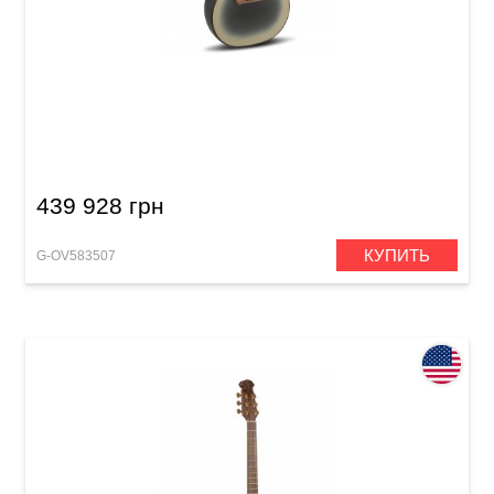
Электроакустическая гитара Adamas 2087GT
Deep Contour Cutaway Reverse Beige Burst
439 928 грн
КУПИТЬ
G-OV583507