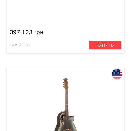
Электроакустическая гитара Adamas 1687GT
Deep Bowl Non-Cutaway Reverse Beige Burst
397 123 грн
КУПИТЬ
G-OV583527