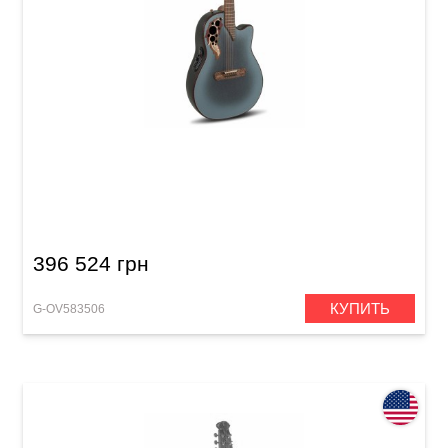
Электроакустическая гитара Adamas 2087GT
Deep Contour Cutaway Reverse Blue Burst
396 524 грн
КУПИТЬ
G-OV583506