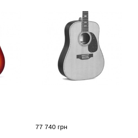
струнная
Акустическая гитара 12-струнная
им кейсом)
Sigma SDR12-45 (с мягким кейсом)
77 740 грн