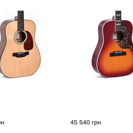
ая гитара 12-струнная
Акустическая гитара 12-
2-1
Sigma DM12-SG5 (с мягк
рн
45 540 грн