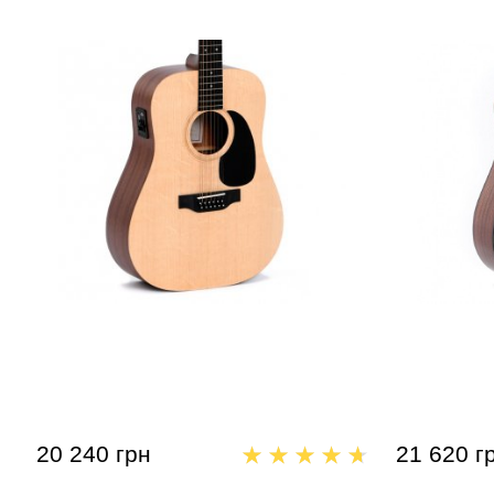
Акустическая гитара 12-струнная
Акустическ
Sigma DM12E
Sigma DM1
20 240 грн
21 620 г