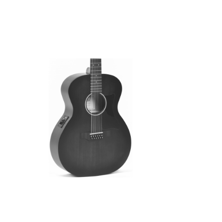
Акустическая гитара 12-струнная
Sigma GM12E-BKB