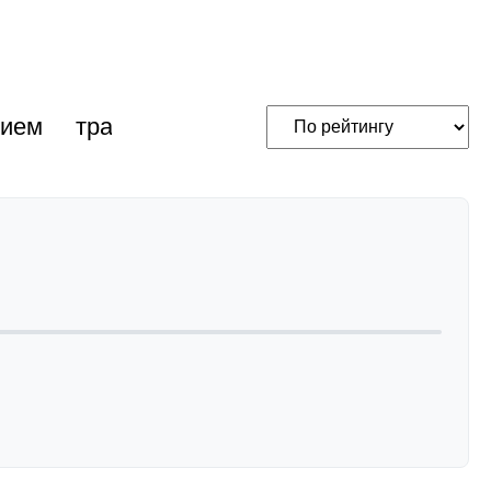
нием
трансакустические