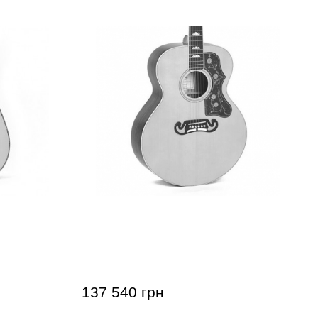
ma SDK-41
Акустическая гитара Sigma SGJK-
SG200 (с мягким кейсом)
137 540 грн