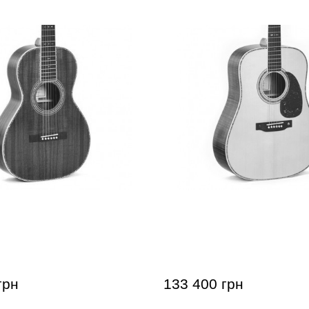
кая гитара Sigma S00K2-
Акустическая гитара Sig
йсом)
(с кейсом)
грн
133 400 грн