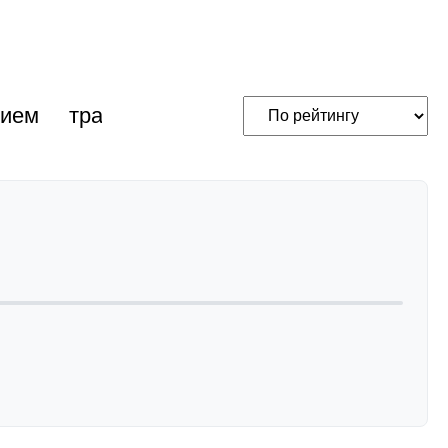
нием
трансакустические