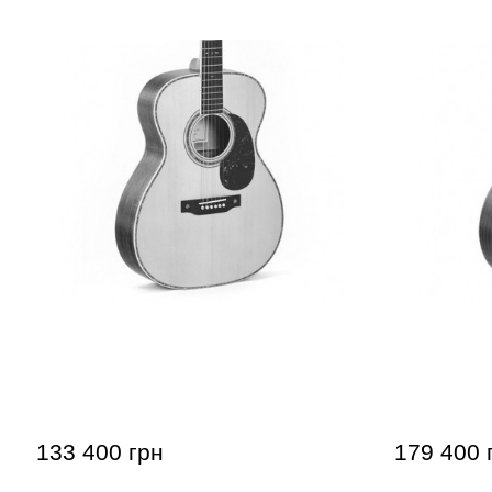
Акустическая гитара Sigma S000K-
Акустичес
41 (с мягким кейсом)
45VS (с ке
133 400 грн
179 400 