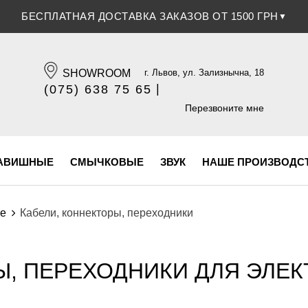
СКИДКА 5% ПРИ ОПЛАТЕ БАНКОВСКОЙ КАРТОЧКОЙ
▼
SHOWROOM
г. Львов, ул. Зализнычна, 18
|
(075) 638 75 65
(096) 609 84 32
Перезвоните мне
АВИШНЫЕ
СМЫЧКОВЫЕ
ЗВУК
НАШЕ ПРОИЗВОДС
ие
Кабели, коннекторы, переходники
Ы, ПЕРЕХОДНИКИ ДЛЯ ЭЛЕК