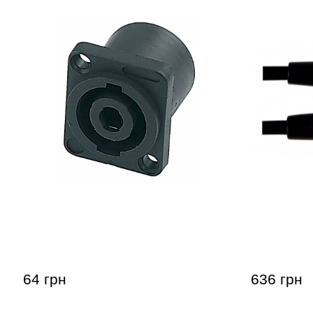
Разъем GEWA Speakon 4-pole
Микрофон
Line XLR(f
64 грн
636 грн