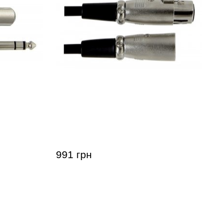
ков GEWA
Микрофонный кабель GEWA Basic
мм (3 м)
Line XLR(f)/XLR(m) (9 м)
991 грн