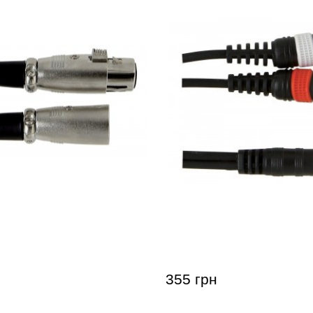
ный кабель GEWA Basic
Инсертный кабель GEWA
)/XLR(m) (6 м)
Line Stereo Jack 3,5 мм/2
355 грн