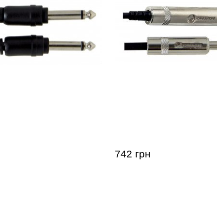
ль GEWA Basic Line Mono
Удлинитель для наушни
/Mono Jack 6,3мм (0,3м)
Pro Line Stereo Jack 6,3 
742 грн