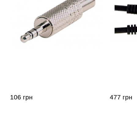
Штекер GEWA Stereo Jack 3,5 мм
Патч-кабе
Jack 6,3мм
106 грн
477 грн