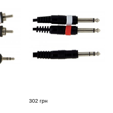
 Basic
Инсертный кабель GEWA Basic
x RCA (3 м)
Line Stereo Jack 6,3 мм/2x Mono
Jack 6,3 мм (3 м)
302 грн