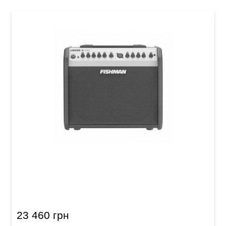
Комбопідсилювач для акустичної гітари
Fishman PRO-LBX-EX5 Loudbox Mini 60
23 460 грн