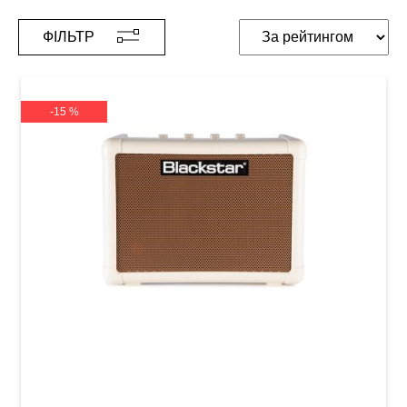
ФІЛЬТР
-15 %
Міні-комбопідсилювач для акустичної гітари
Blackstar FLY 3 Acoustic