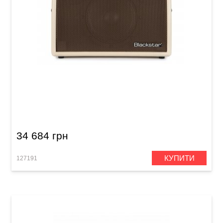
Комбопідсилювач для акустичної гітари
Blackstar Sonnet 120 Blonde
34 684 грн
КУПИТИ
127191