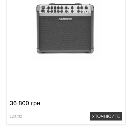
Комбопідсилювач для акустичної гітари
Fishman PRO-LBX-EX6 Loudbox Artist 120
36 800 грн
УТОЧНЮЙТЕ
123732