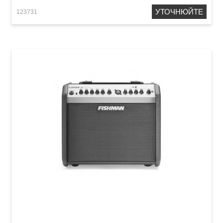
УТОЧНЮЙТЕ
123731
Комбопідсилювач для акустичної гітари
Fishman PRO-LBT-EU5 Loudbox Mini 60