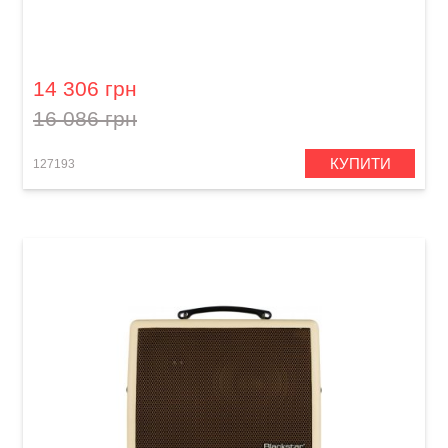
Комбопідсилювач для акустичної гітари
Blackstar Acoustic:Core 30
14 306 грн
16 086 грн
КУПИТИ
127193