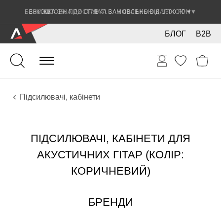
ЗНИЖКА 5% ПРИ ОПЛАТІ БАНКІВСЬКОЮ КАРТКОЮ
▼
БЛОГ
B2B
Гітари
Акустичні інструменти
Звукове обладнання
Підсилювачі, кабінети
ПІДСИЛЮВАЧІ, КАБІНЕТИ ДЛЯ
АКУСТИЧНИХ ГІТАР (КОЛІР:
КОРИЧНЕВИЙ)
БРЕНДИ