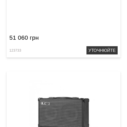
Комбопідсилювач для акустичної гітари
Fishman PRO-LBX-EX7 Loudbox Preformer 180
51 060 грн
УТОЧНЮЙТЕ
123733