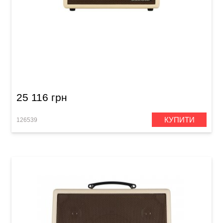
Комбопідсилювач для акустичної гітари
Blackstar Sonnet 60 Blonde
25 116 грн
КУПИТИ
126539