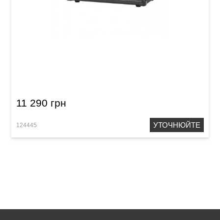
Комбопідсилювач для акустичної гітари Joyo
AC-40
11 290 грн
УТОЧНЮЙТЕ
124445