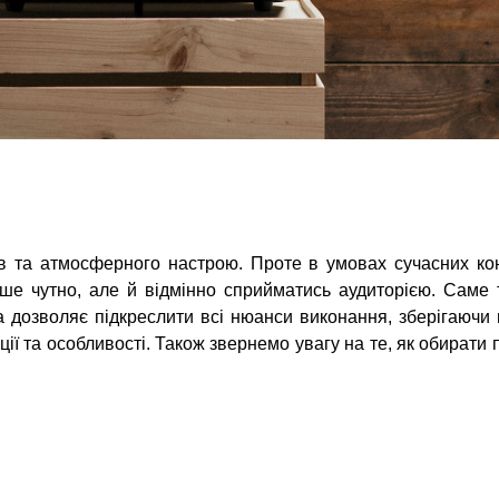
ів та атмосферного настрою. Проте в умовах сучасних кон
ише чутно, але й відмінно сприйматись аудиторією. Саме 
ка дозволяє підкреслити всі нюанси виконання, зберігаючи 
ії та особливості. Також звернемо увагу на те, як обирати п