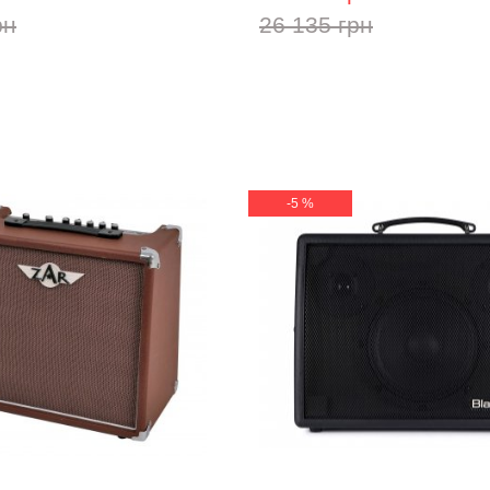
рн
26 135 грн
-5 %