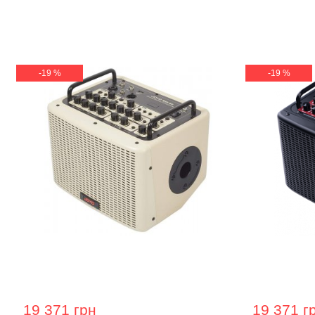
-19 %
-19 %
Комбопідсилювач для акустичної
Комбопідс
гітари Joyo BSK-40 White
гітари Joy
19 371 грн
19 371 г