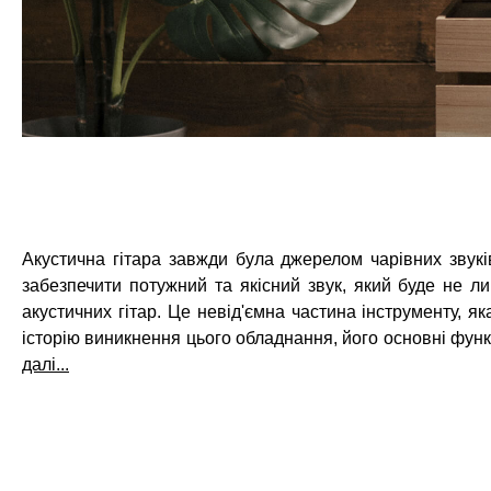
Акустична гітара завжди була джерелом чарівних звук
забезпечити потужний та якісний звук, який буде не л
акустичних гітар. Це невід'ємна частина інструменту, я
історію виникнення цього обладнання, його основні функц
далі...