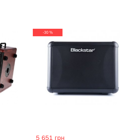
-30 %
устичної
Гітарний кабінет Blackstar Super Fly
1x10",
Active
5 651 грн