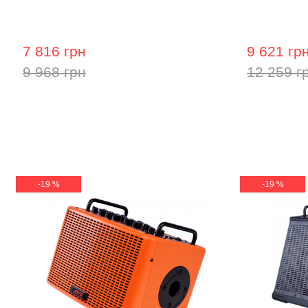
Комбопідсилювач для акустичної
Комбопідс
гітари ZAR A-20R Amplifier
гітари ZAR
7 816 грн
9 621 гр
9 968 грн
12 259 г
-19 %
-19 %