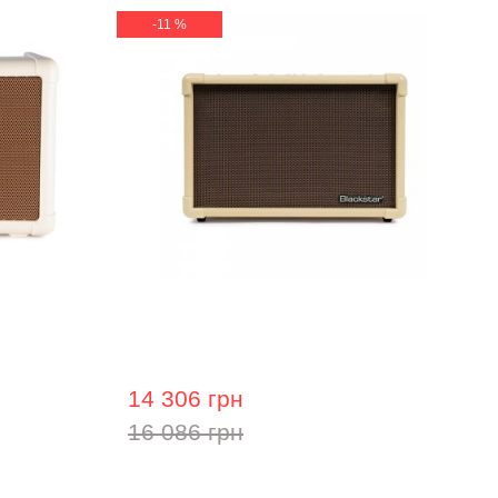
-11 %
ля
Комбопідсилювач для акустичної
ar FLY 3
гітари Blackstar Acoustic:Core 30
14 306 грн
16 086 грн