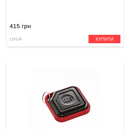
Тамбурин брелок Meinl KRT-BK Key Ring
Tambourine Black
415 грн
КУПИТИ
129136