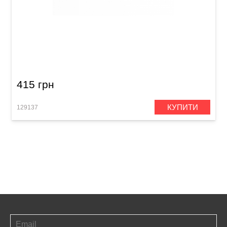
Тамбурин брелок Meinl KRS-BK Key Ring
Shaker Black
415 грн
КУПИТИ
129137