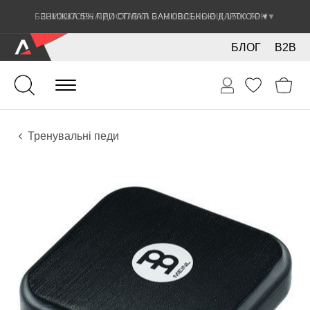
ЗНИЖКА 5% ПРИ ОПЛАТІ БАНКІВСЬКОЮ КАРТКОЮ
▼
БЛОГ
B2B
Ударні
Тарілки
Аксесуари
Тренувальні педи