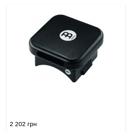
Кахон-пед Meinl KP-ST-BK Knee Pad Snare Tap
2 202 грн