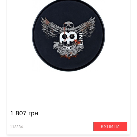
Пед тренувальний Meinl MPP-6-JB Jawbreaker
6"
1 807 грн
КУПИТИ
118334