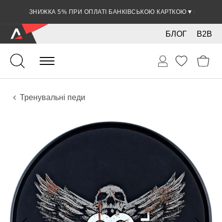
ЗНИЖКА 5% ПРИ ОПЛАТІ БАНКІВСЬКОЮ КАРТКОЮ
▼
БЛОГ
B2B
Ударні
Тарілки
Аксесуари
Тренувальні педи