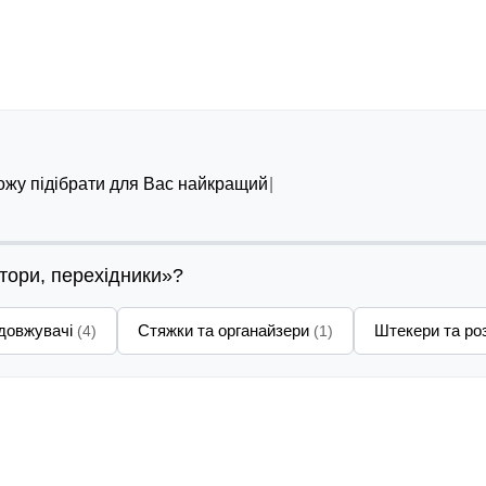
можу підібрати для Вас найкращий варіант
ктори, перехідники»?
довжувачі
Стяжки та органайзери
Штекери та ро
(4)
(1)