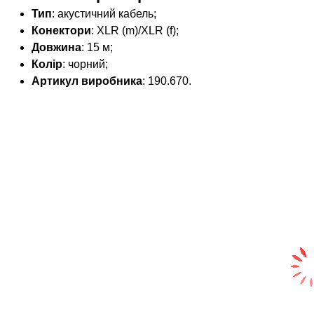
Тип
: акустичний кабель;
Конектори
: XLR (m)/XLR (f);
Довжина
: 15 м;
Колір
: чорний;
Артикул виробника
: 190.670.