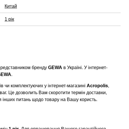
Китай
1 рік
 представником бренду
GEWA
в Україні. У інтернет-
GEWA
.
в чи комплектуючих у інтернет-магазині
Acropolis
,
ваг. Це дозволить Вам скоротити термін доставки,
я інших питань щодо товару на Вашу користь.
рмін
1 рік
. Для опрацювання Вашого гарантійного