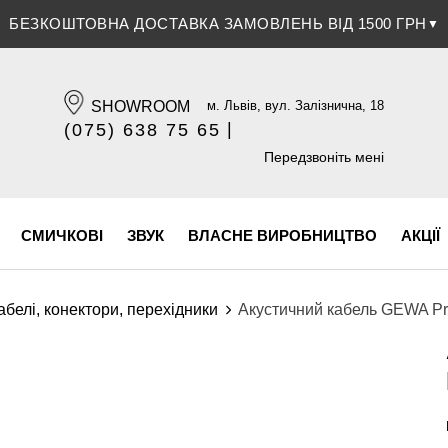
ЗНИЖКА 5% ПРИ ОПЛАТІ БАНКІВСЬКОЮ КАРТКОЮ
▼
SHOWROOM
м. Львів, вул. Залізнична, 18
|
(075) 638 75 65
(096) 609 84 32
Передзвоніть мені
СМИЧКОВІ
ЗВУК
ВЛАСНЕ ВИРОБНИЦТВО
АКЦІЇ
абелі, конектори, перехідники
Акустичний кабель GEWA Pro 