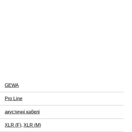
GEWA
Pro Line
акустичні кабелі
XLR (F)
,
XLR (M)