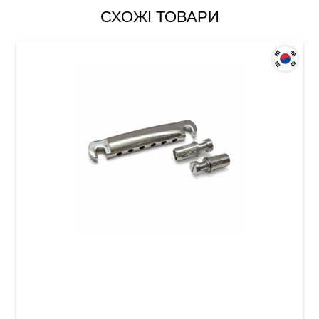
СХОЖІ ТОВАРИ
Струнотримач для електрогітари Samwoo
TS001CR (6-стр.)