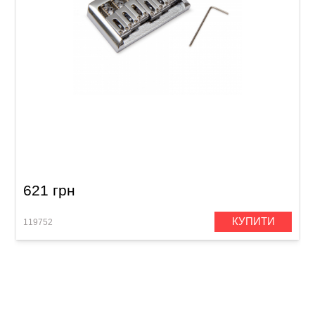
Струнотримач для електрогітари Samwoo
BN021CR (6-стр.)
621 грн
КУПИТИ
119752