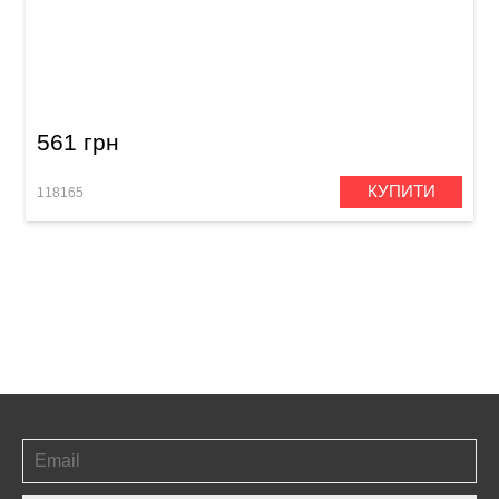
Струнотримач для електрогітари Samwoo
TS001GD (6-стр.)
561 грн
КУПИТИ
118165