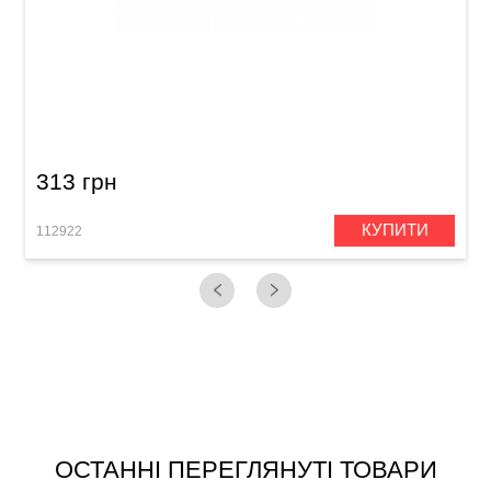
Струнотримач для електрогітари Samwoo
TS001CR (6-стр.)
313 грн
КУПИТИ
112922
1
ОСТАННІ ПЕРЕГЛЯНУТІ ТОВАРИ