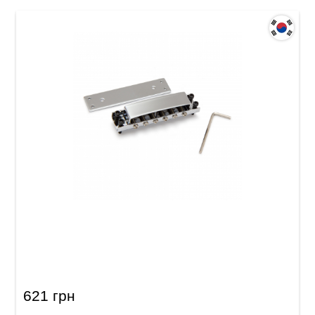
Струнотримач для електрогітари Samwoo
RK100CR (Rickenbacker)
621 грн