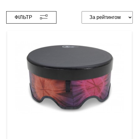
ФІЛЬТР
Барабан Toca Gathering Freestyle II TSSGD-
18WPS-SLP (18 x 8") Woodstock Purple