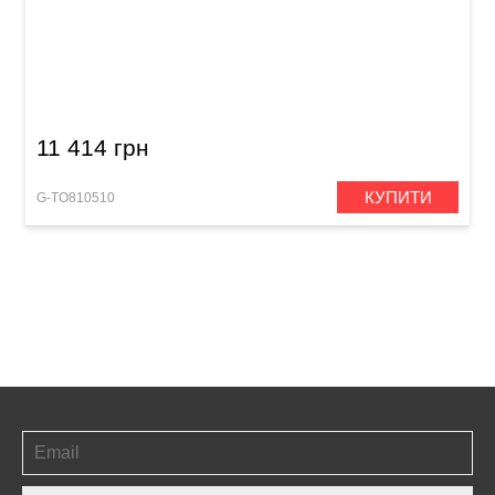
Барабан Toca Gathering Freestyle II TSSGD-
18KS-SLP (18 x 8") Kente Cloth
11 414 грн
КУПИТИ
G-TO810510