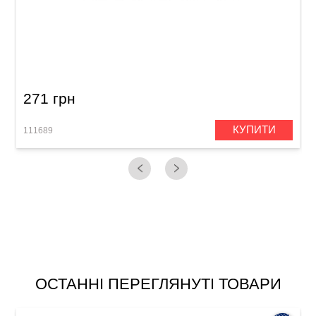
Палички барабанні Vater Goodwood GW7AN
7A Nylon
271 грн
КУПИТИ
111689
1
ОСТАННІ ПЕРЕГЛЯНУТІ ТОВАРИ