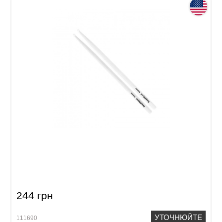
Палички барабанні Vater Goodwood GWFN
Fusion Nylon
244 грн
УТОЧНЮЙТЕ
111690