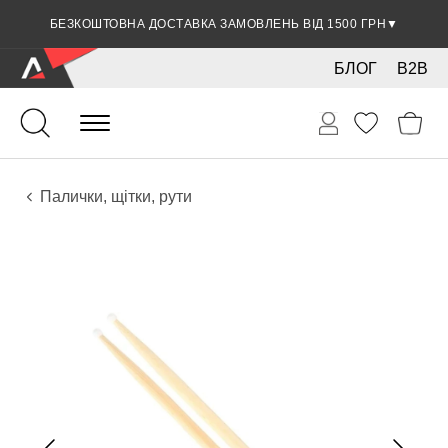
БЕЗКОШТОВНА ДОСТАВКА ЗАМОВЛЕНЬ ВІД 1500 ГРН
ЗНИЖКА 5% ПРИ ОПЛАТІ БАНКІВСЬКОЮ КАРТКОЮ
▼
▼
БЛОГ
B2B
Ударні
Перкусія
Аксесуари
Палички, щітки, рути