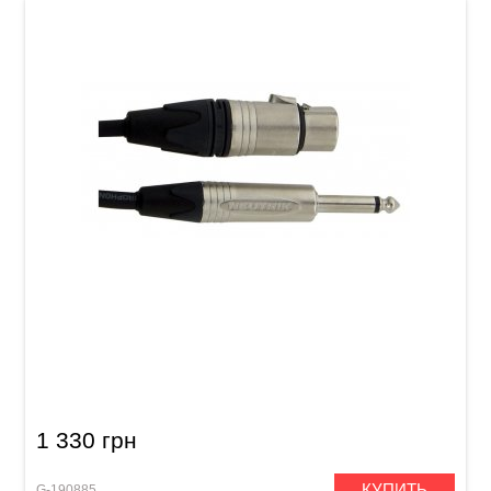
Микрофонный кабель GEWA Peak Line
XLR(f)/Mono Jack 6,3 мм (6 м)
1 330 грн
КУПИТЬ
G-190885