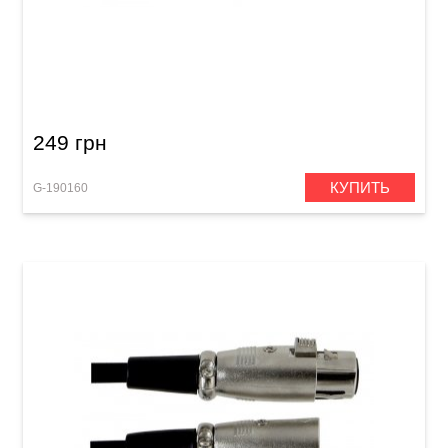
Инсертный кабель GEWA Basic Line Stereo
Jack 3,5 мм/2x RCA (1,5 м)
249 грн
КУПИТЬ
G-190160