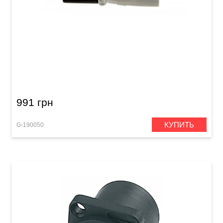
Микрофонный кабель GEWA Basic Line
XLR(f)/XLR(m) (9 м)
991 грн
КУПИТЬ
G-190050