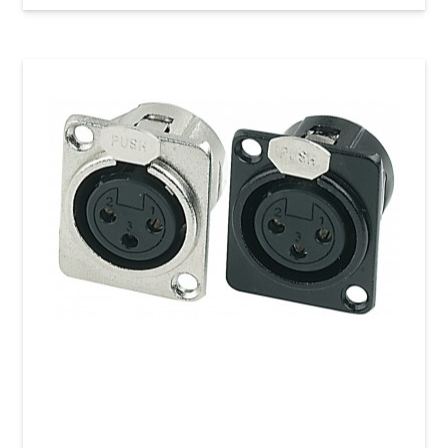
Разъем GEWA XLR(f) Black