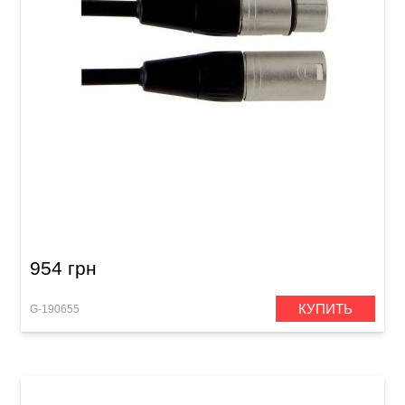
Акустический кабель GEWA Pro Line XLR
(m)/XLR (f) (3 м)
954 грн
КУПИТЬ
G-190655