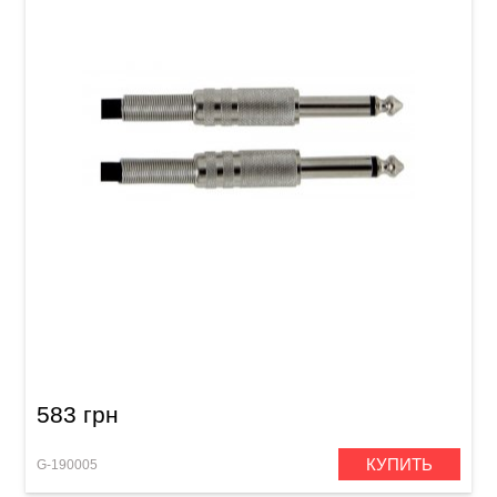
Инструментальный кабель GEWA Basic Line
Mono Jack 6,3 мм/Mono Jack 6,3 мм (6 м)
583 грн
КУПИТЬ
G-190005