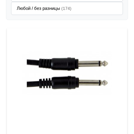
Любой / без разницы
(174)
Патч-кабель GEWA Basic Line Mono Jack
6,3мм/Mono Jack 6,3мм (0,3м)