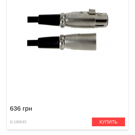
Микрофонный кабель GEWA Basic Line
XLR(f)/XLR(m) (6 м)
636 грн
КУПИТЬ
G-190045