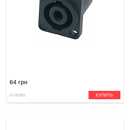
Разъем GEWA Speakon 4-pole
64 грн
КУПИТЬ
G-191581