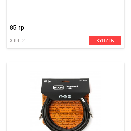
Переходник GEWA Mono Jack 6,3мм/Mono
Jack 3,5мм
85 грн
КУПИТЬ
G-191601