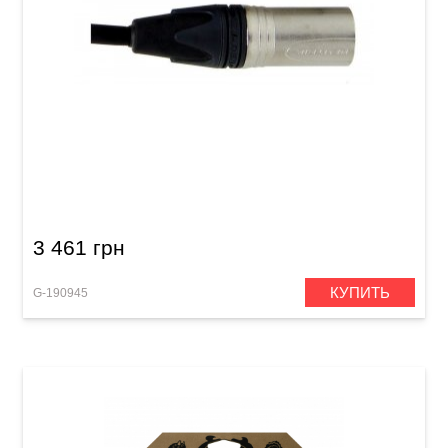
Акустический кабель GEWA Peak Line XLR(m)
- XLR(f) (15 m)
3 461 грн
КУПИТЬ
G-190945