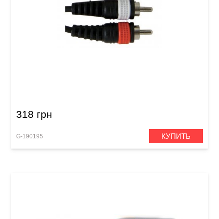
Инсертный кабель GEWA Basic Line 2x
RCA/2x RCA (3 м)
318 грн
КУПИТЬ
G-190195