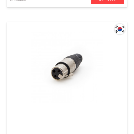
Штекер Samwoo XLR (f)