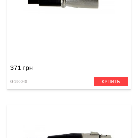
Микрофонный кабель GEWA Basic Line
XLR(f)/XLR(m) (3 м)
371 грн
КУПИТЬ
G-190040