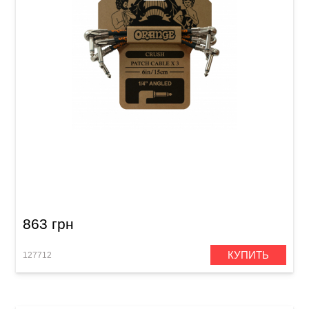
Патч-кабели Orange Crush CA038 (Jack 6,3
мм/Jack 6,3 мм, 15 cм, 3 шт)
863 грн
КУПИТЬ
127712