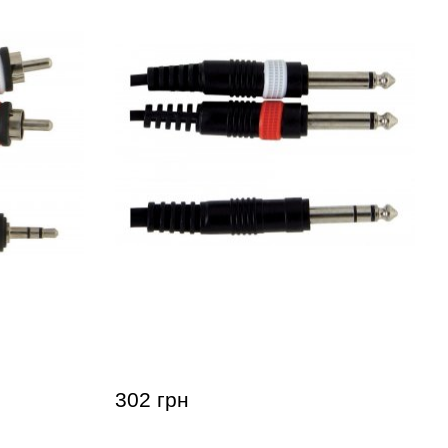
 Basic
Инсертный кабель GEWA Basic
x RCA (3 м)
Line Stereo Jack 6,3 мм/2x Mono
Jack 6,3 мм (3 м)
302 грн