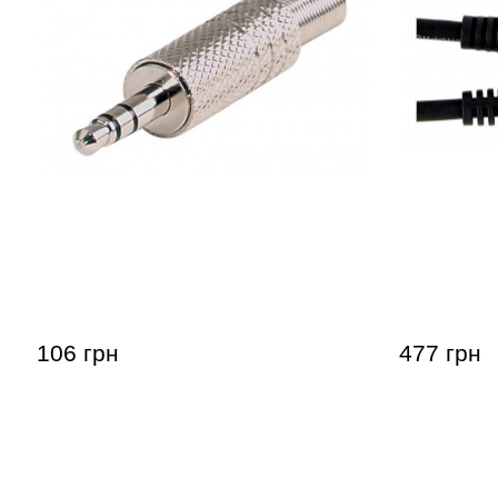
Штекер GEWA Stereo Jack 3,5 мм
Патч-кабе
Jack 6,3мм
106 грн
477 грн