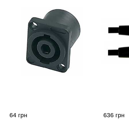
Разъем GEWA Speakon 4-pole
Микрофон
Line XLR(f
64 грн
636 грн