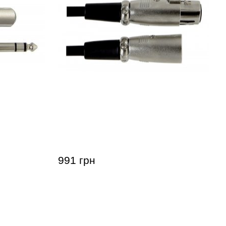
ков GEWA
Микрофонный кабель GEWA Basic
мм (3 м)
Line XLR(f)/XLR(m) (9 м)
991 грн