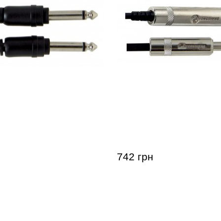
ль GEWA Basic Line Mono
Удлинитель для наушни
/Mono Jack 6,3мм (0,3м)
Pro Line Stereo Jack 6,3 
742 грн