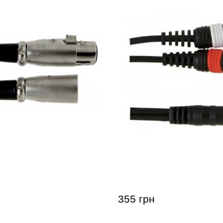
ный кабель GEWA Basic
Инсертный кабель GEWA
)/XLR(m) (6 м)
Line Stereo Jack 3,5 мм/2
355 грн