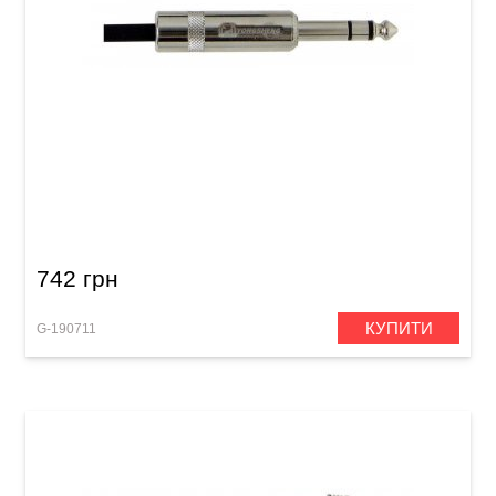
Подовжувач для навушників GEWA Pro Line
Stereo Jack 6,3 мм (3 м)
742 грн
КУПИТИ
G-190711