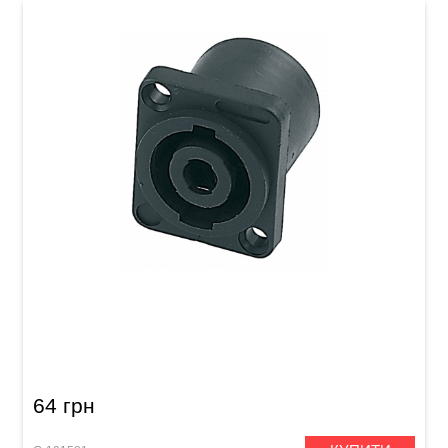
Роз'єм GEWA Speakon 4-pole
64 грн