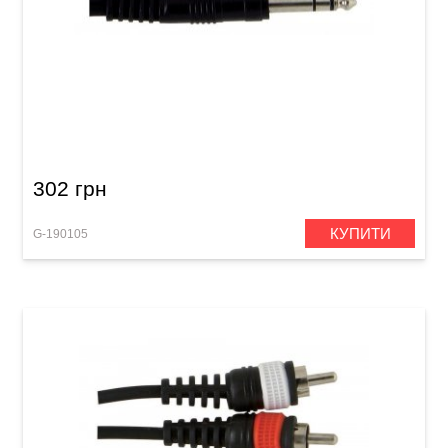
Інсертний кабель GEWA Basic Line Stereo
Jack 6,3 мм/2x Mono Jack 6,3 мм (3 м)
302 грн
КУПИТИ
G-190105