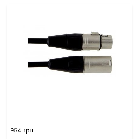
Акустичний кабель GEWA Pro Line XLR
(m)/XLR (f) (3 м)
954 грн