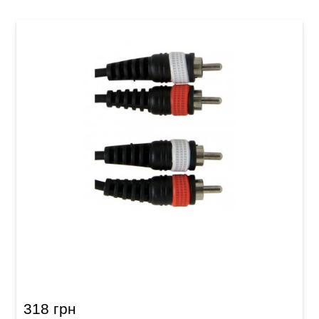
Інсертний кабель GEWA Basic Line 2x RCA/2x
RCA (3 м)
318 грн