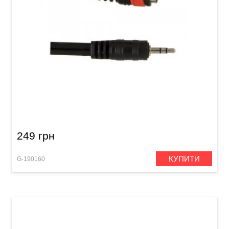
Інсертний кабель GEWA Basic Line Stereo
Jack 3,5 мм/2x RCA (1,5 м)
249 грн
КУПИТИ
G-190160