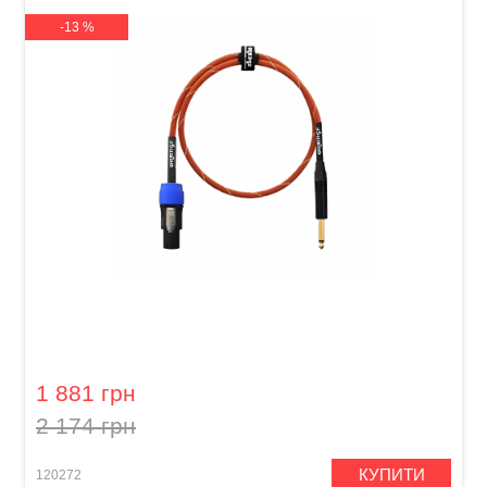
-13 %
Кабель акустичний Orange Professional OR-6
(Jack 6,3 мм/Speakon, 1,8 м)
1 881 грн
2 174 грн
КУПИТИ
120272