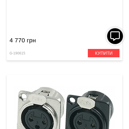
Акустичний кабель GEWA Pro Line
Speakon/Speakon (20 м)
4 770 грн
КУПИТИ
G-190615