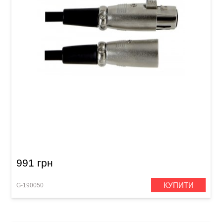
Мікрофонний кабель GEWA Basic Line
XLR(f)/XLR(m) (9 м)
991 грн
КУПИТИ
G-190050