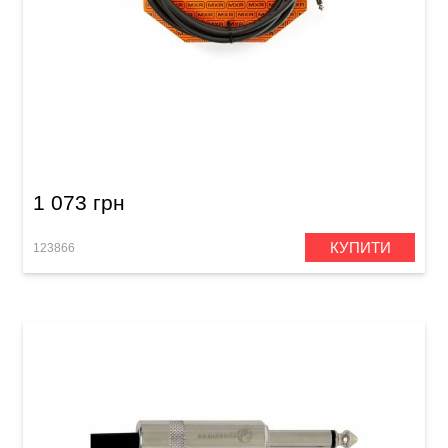
Кабель інструментальний MXR Pro DCIX10
(Jack 6,3 мм/Jack 6,3 мм, 3 м)
1 073 грн
КУПИТИ
123866