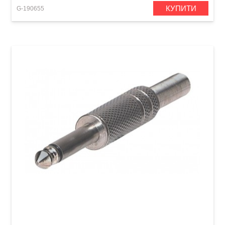
КУПИТИ
G-190655
Штекер GEWA Mono Jack 6,3 мм