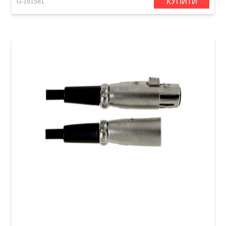
КУПИТИ
G-191581
Мікрофонний кабель GEWA Basic Line
XLR(f)/XLR(m) (6 м)