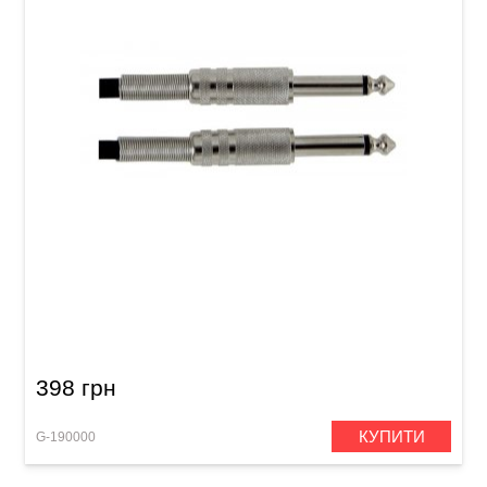
Інструментальний кабель GEWA Basic Line
Mono Jack 6,3 мм/Mono Jack 6,3 мм (3 м)
398 грн
КУПИТИ
G-190000