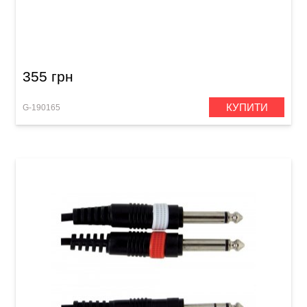
Інсертний кабель GEWA Basic Line Stereo
Jack 3,5 мм/2x RCA (3 м)
355 грн
КУПИТИ
G-190165