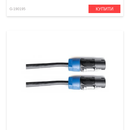
КУПИТИ
G-190195
Акустичний кабель GEWA Pro Line