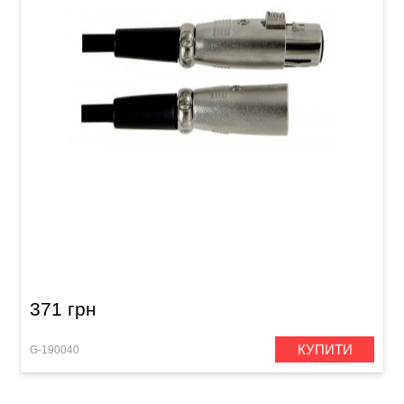
Мікрофонний кабель GEWA Basic Line
XLR(f)/XLR(m) (3 м)
371 грн
КУПИТИ
G-190040