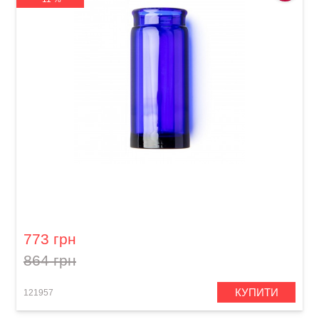
Слайд для гітари Dunlop 278-Blue Blues
Bottle Large Regular Wall
773 грн
864 грн
КУПИТИ
121957