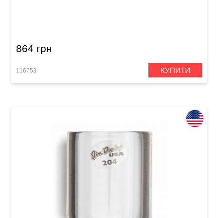
Слайд для гітари Dunlop 277-Red Blues Bottle
Medium Regular Wall
864 грн
КУПИТИ
116753