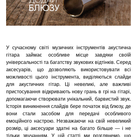
У сучасному світі музичних інструментів акустична
гітара займає особливе місце завдяки своїй
універсальності та багатству звукових відтінків. Серед
аксесуарів, що дозволяють використовувати всі
можливості цього інструмента, виділяються слайди
для акустичних гітар. Ці невеликі, але важливі
пристосування відкривають нову грань в грі на гітарі,
допомагаючи створювати унікальний, барвистий звук.
Історія виникнення слайдів бере початок від блюзу, де
вони стали засобом для передачі особливого
емоційного настрою. Незважаючи на свій невеликий
розмір, ці аксесуари здатні на багато більше — і не
тільки звучанням. У цій статті ми розглянемо, що