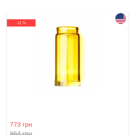
-11 %
Слайд для гітари Dunlop 278-Yellow Blues
Bottle Large Regular Wall
773 грн
864 грн