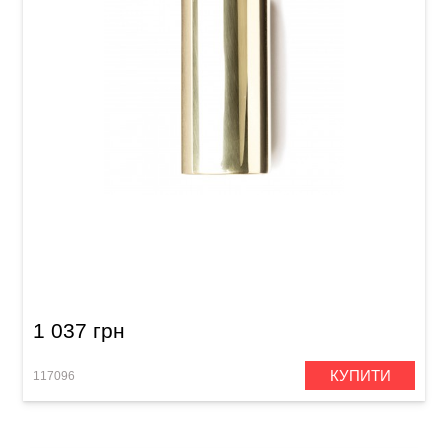
Слайд Dunlop 224 Brass Medium (22 x 29 x 60
мм) Heavy Wall
1 037 грн
КУПИТИ
117096