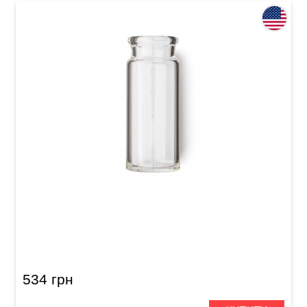
Слайд Dunlop 272 Blues Bottle Clear Medium
Regular Wall
534 грн