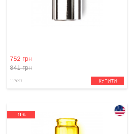
Слайд Dunlop 228 Chromed Brass Medium (19
x 27 x 51 mm) Heavy Wall
752 грн
841 грн
КУПИТИ
117097
-11 %