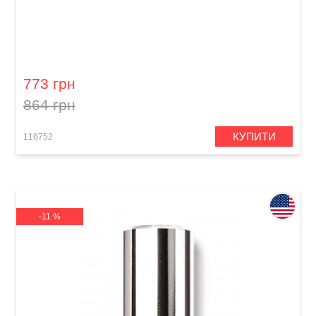
Слайд для гітари Dunlop 277-Blue Blues
Bottle Medium Regular Wall
773 грн
864 грн
КУПИТИ
116752
-11 %