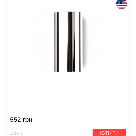
Слайд для гітари Dunlop 318 Chromed Steel
Large Short (22 x 25.4 x 51 мм) Medium Wall
552 грн
КУПИТИ
121961