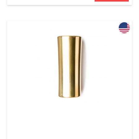
Слайд для гітари Dunlop 284 Eric Sardinas
Preachin' Pipe Medium (19.5-25.5 x 17.5-21.5 x
56 mm)