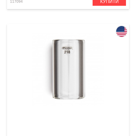
КУПИТИ
117094
Слайд Dunlop 218 Tempered Glass Medium
Short (20 x 29 x 51 мм) Heavy Wall