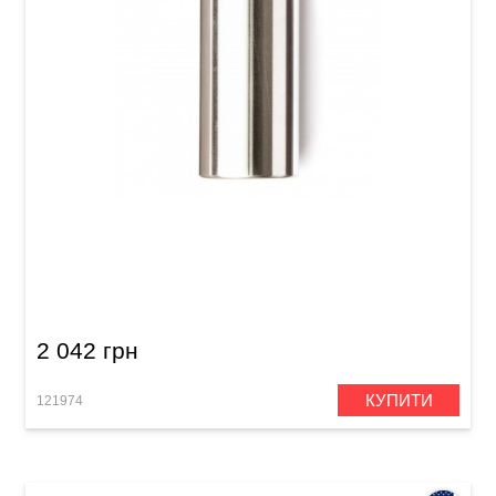
Слайд Dunlop 226 Stainless Steel Large (21 x
27 x 59.5 мм) Regular Wall
2 042 грн
КУПИТИ
121974