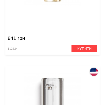
Слайд Dunlop 227 Concave Brass Medium (19 x
25 x 65 мм) Heavy Wall
841 грн
КУПИТИ
112324