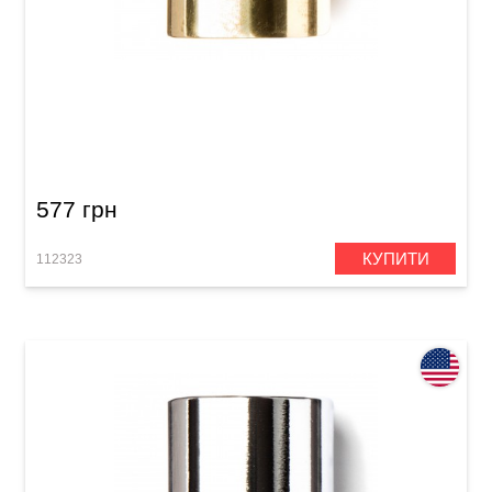
Слайд Dunlop 223 Brass Medium Knuckle (19 x
28 x 59 мм) Medium Wall
577 грн
КУПИТИ
112323