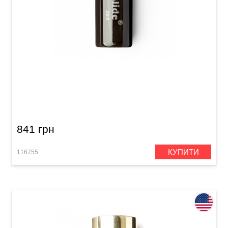
Слайд Dunlop 263 Mudslide Porcelain Medium
2-3/4"
841 грн
КУПИТИ
116755