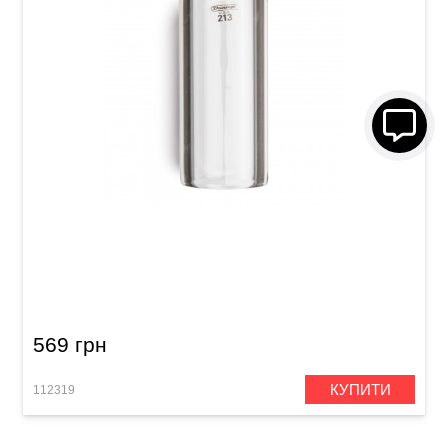
Слайд Dunlop 213 Tempered Glass Large (23 x
32 x 69 мм) Heavy Wall
569 грн
КУПИТИ
112319