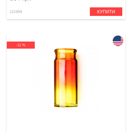
КУПИТИ
121959
-11 %
Слайд для гітари Dunlop 278-Sunburst Blues