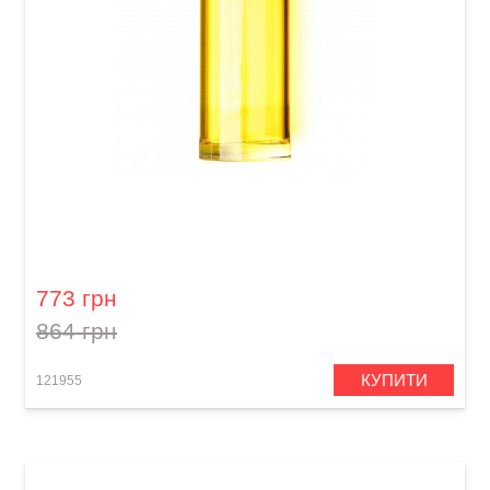
Слайд для гітари Dunlop 277-Yellow Blues
Bottle Medium Regular Wall
773 грн
864 грн
КУПИТИ
121955