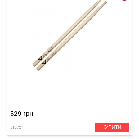
Палички барабанні Vater Cymbal Stick Ball
VMCBW 5A
529 грн
КУПИТИ
111727