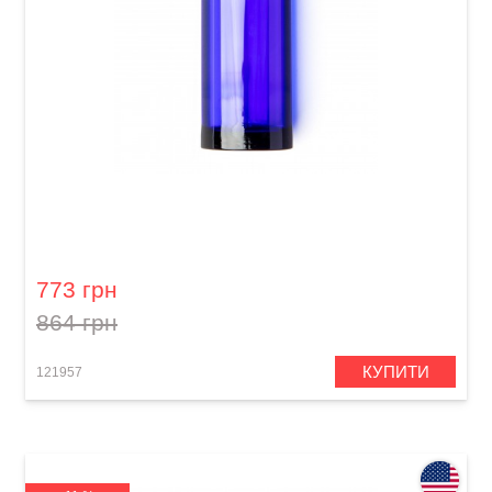
Слайд для гітари Dunlop 278-Blue Blues
Bottle Large Regular Wall
773 грн
864 грн
КУПИТИ
121957