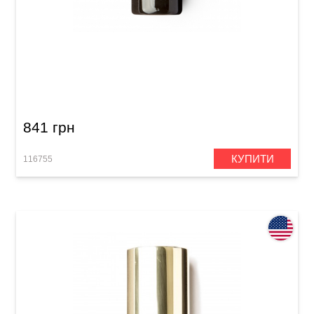
Слайд Dunlop 263 Mudslide Porcelain Medium
2-3/4"
841 грн
КУПИТИ
116755