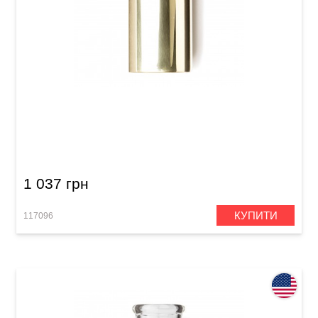
Слайд Dunlop 224 Brass Medium (22 x 29 x 60
мм) Heavy Wall
1 037 грн
КУПИТИ
117096