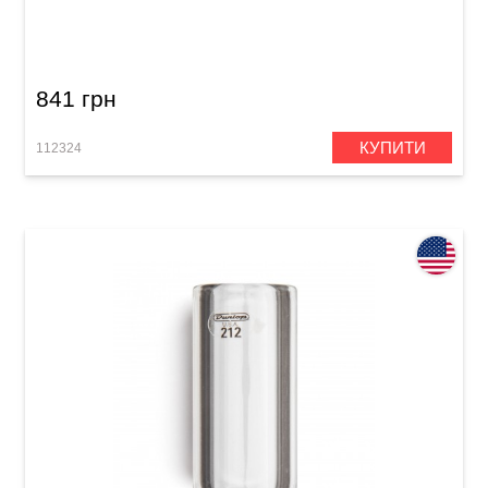
Слайд Dunlop 227 Concave Brass Medium (19 x
25 x 65 мм) Heavy Wall
841 грн
КУПИТИ
112324