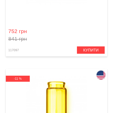
Слайд Dunlop 228 Chromed Brass Medium (19
x 27 x 51 mm) Heavy Wall
752 грн
841 грн
КУПИТИ
117097
-11 %