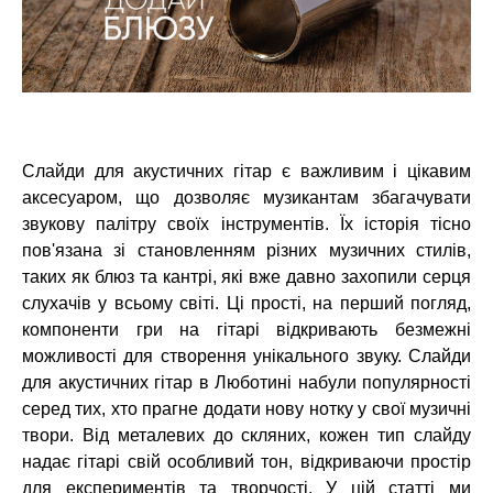
Слайди для акустичних гітар є важливим і цікавим
аксесуаром, що дозволяє музикантам збагачувати
звукову палітру своїх інструментів. Їх історія тісно
пов'язана зі становленням різних музичних стилів,
таких як блюз та кантрі, які вже давно захопили серця
слухачів у всьому світі. Ці прості, на перший погляд,
компоненти гри на гітарі відкривають безмежні
можливості для створення унікального звуку. Слайди
для акустичних гітар в Люботині набули популярності
серед тих, хто прагне додати нову нотку у свої музичні
твори. Від металевих до скляних, кожен тип слайду
надає гітарі свій особливий тон, відкриваючи простір
для експериментів та творчості. У цій статті ми