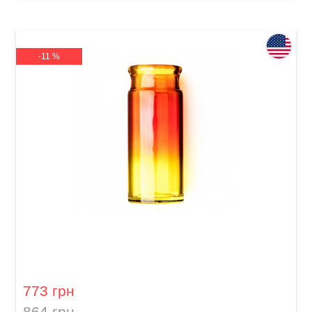
-11 %
Слайд для гітари Dunlop 278-Sunburst Blues
Bottle Large Regular Wall
773 грн
864 грн