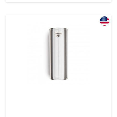
Слайд Dunlop 211 Tempered Glass Small (17 x
25 x 69 mm) Heavy Wall