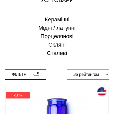
УСІ ТОВАРИ
Керамічні
Мідні / латунні
Порцелянові
Скляні
Сталеві
ФІЛЬТР
-11 %