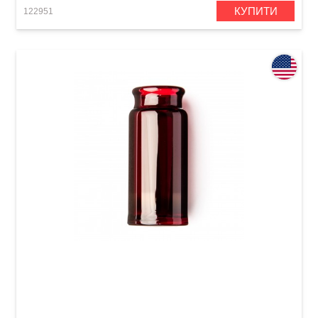
КУПИТИ
122951
Слайд для гітари Dunlop 277-Red Blues Bottle
Medium Regular Wall