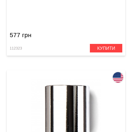
Слайд Dunlop 223 Brass Medium Knuckle (19 x
28 x 59 мм) Medium Wall
577 грн
КУПИТИ
112323