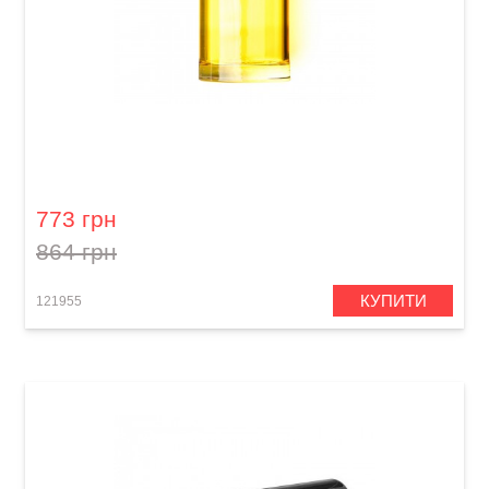
Слайд для гітари Dunlop 277-Yellow Blues
Bottle Medium Regular Wall
773 грн
864 грн
КУПИТИ
121955