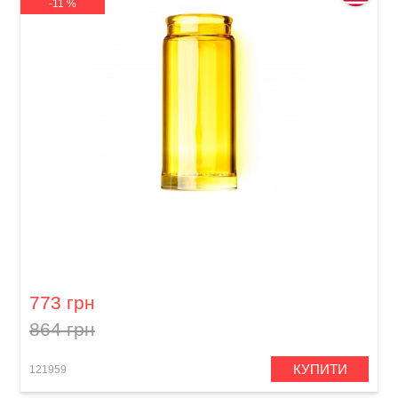
-11 %
Слайд для гітари Dunlop 278-Yellow Blues
Bottle Large Regular Wall
773 грн
864 грн
КУПИТИ
121959