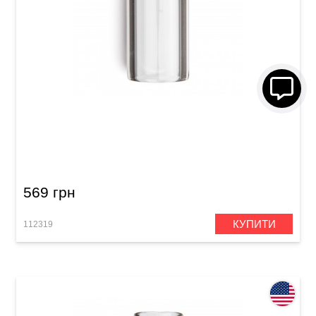
Слайд Dunlop 213 Tempered Glass Large (23 x
32 x 69 мм) Heavy Wall
569 грн
КУПИТИ
112319