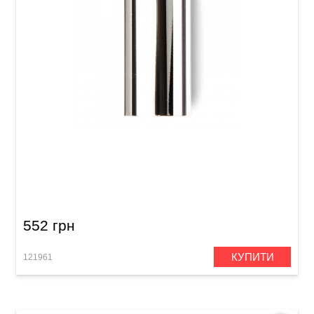
Слайд для гітари Dunlop 318 Chromed Steel
Large Short (22 x 25.4 x 51 мм) Medium Wall
552 грн
КУПИТИ
121961