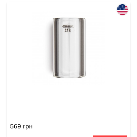
Слайд Dunlop 218 Tempered Glass Medium
Short (20 x 29 x 51 мм) Heavy Wall
569 грн