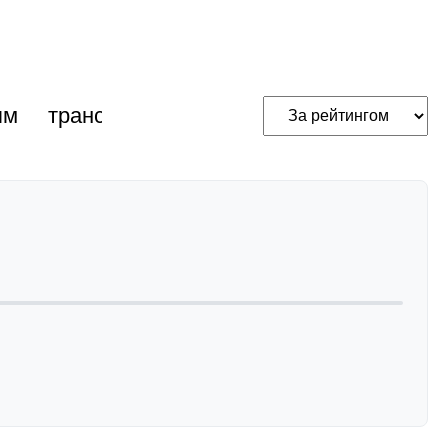
ям
трансакустичні