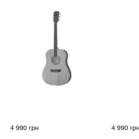
Акустична гітара Harley Benton D-
Акустична 
120NT
120BK
4 990 грн
4 990 гр