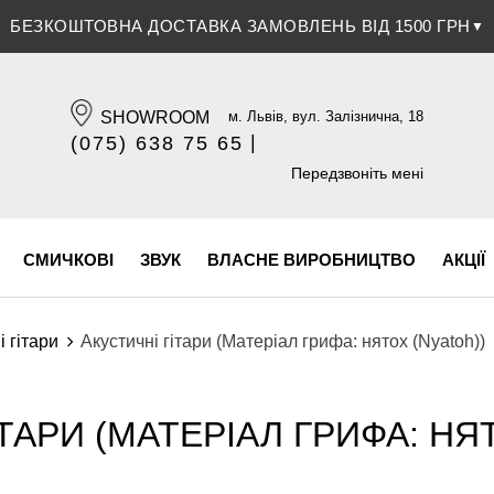
БЕЗКОШТОВНА ДОСТАВКА ЗАМОВЛЕНЬ ВІД 1500 ГРН
▼
SHOWROOM
м. Львів, вул. Залізнична, 18
|
(075) 638 75 65
(096) 609 84 32
Передзвоніть мені
СМИЧКОВІ
ЗВУК
ВЛАСНЕ ВИРОБНИЦТВО
АКЦІЇ
і гітари
Акустичні гітари (Матеріал грифа: нятох (Nyatoh))
ТАРИ (МАТЕРІАЛ ГРИФА: НЯ