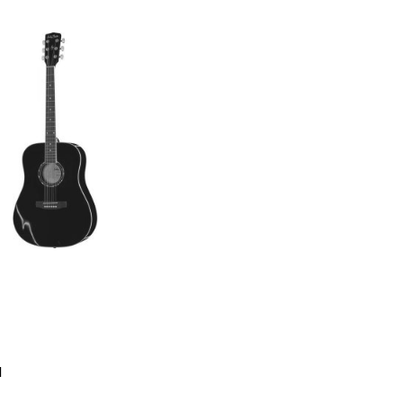
гітара Harley Benton D-
н