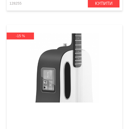
КУПИТИ
128255
-15 %
Гітара з вбудованими ефектами Lava Me play
(36") Nightfall / Frost White