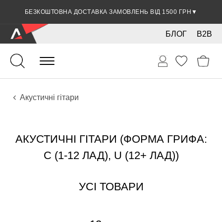
БЕЗКОШТОВНА ДОСТАВКА ЗАМОВЛЕНЬ ВІД 1500 ГРН
ЗНИЖКА 5% ПРИ ОПЛАТІ БАНКІВСЬКОЮ КАРТКОЮ
▼
▼
БЛОГ
B2B
Гітари
Акустичні інструменти
Інструменти
Акустичні гітари
АКУСТИЧНІ ГІТАРИ (ФОРМА ГРИФА:
C (1-12 ЛАД), U (12+ ЛАД))
УСІ ТОВАРИ