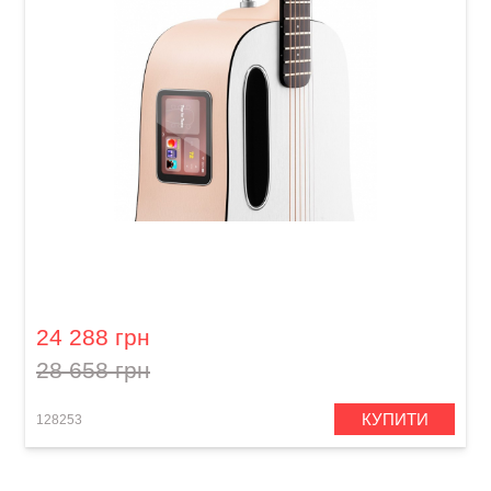
Гітара з вбудованими ефектами Lava Me play
(36") Light Peach / Frost White
24 288 грн
28 658 грн
КУПИТИ
128253