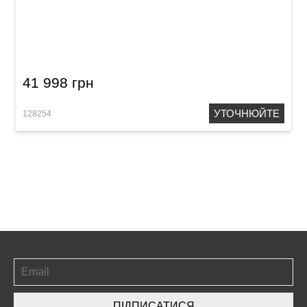
Гітара з вбудованими ефектами Lava Me 4
Spruce (36")
41 998 грн
УТОЧНЮЙТЕ
128254
ПІДПИСАТИСЯ