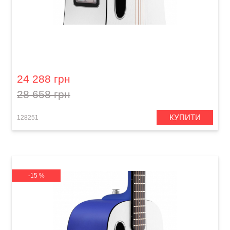
Гітара з вбудованими ефектами Lava Me play
(36") Frost White
24 288 грн
28 658 грн
КУПИТИ
128251
-15 %