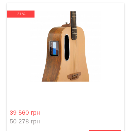
-21 %
Гітара з вбудованими ефектами Lava Me 4
Spruce (41")
39 560 грн
50 278 грн