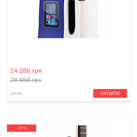
Гітара з вбудованими ефектами Lava Me play
(36") Deep Blue / Frost White
24 288 грн
28 658 грн
КУПИТИ
128252
-15 %