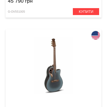
45 790 грн
КУПИТИ
G-OV551005
Електроакустична гітара Adamas 2087GT Deep