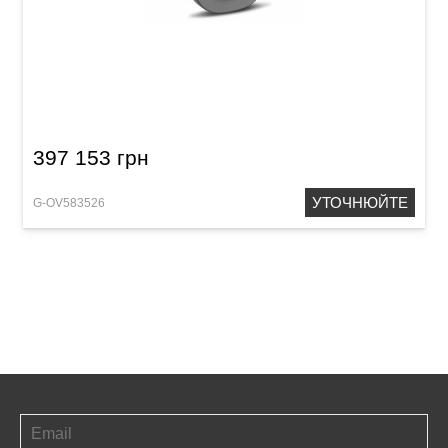
Електроакустична гітара Adamas 1687GT Deep
Bowl Non-Cutaway Reverse Blue Burst
397 153 грн
УТОЧНЮЙТЕ
G-OV583526