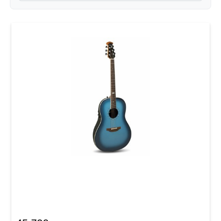
Електроакустична гітара Ovation Ultra 1516
Mid Non-Cutaway Dusk Till Dawn