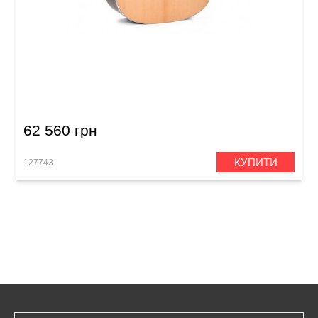
Акустична гітара Sigma SDR-35 (з м'яким
кейсом)
62 560 грн
КУПИТИ
127743