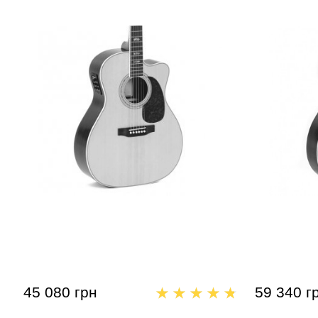
Акустична гітара Sigma JTC-40E
Акустична 
м'яким ке
45 080 грн
59 340 г