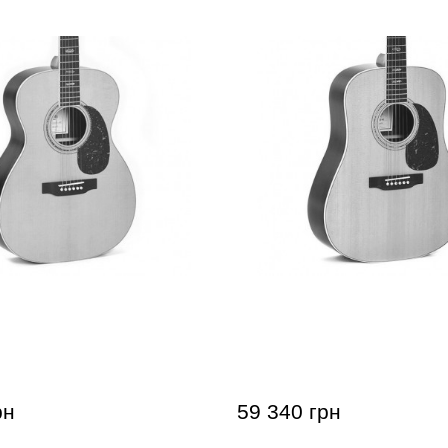
гітара Sigma S000R-40 (з
Акустична гітара Sigma S
йсом)
м'яким кейсом)
рн
59 340 грн