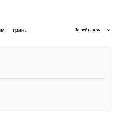
ям
трансакустичні