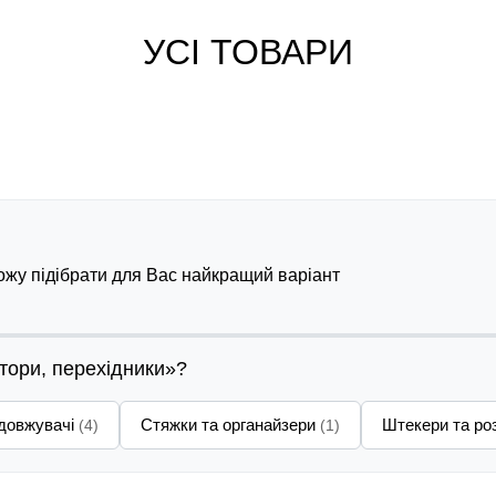
УСІ ТОВАРИ
можу підібрати для Вас найкращий варіант
ктори, перехідники»?
довжувачі
Стяжки та органайзери
Штекери та ро
(4)
(1)