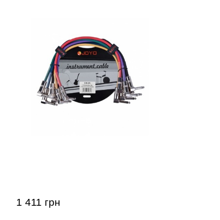
Патч-кабелі Joyo CM-05 (jack 6.35
(кутовий) - jack 6.35 (кутовий) / 0,36
м, 6 шт)
1 411 грн