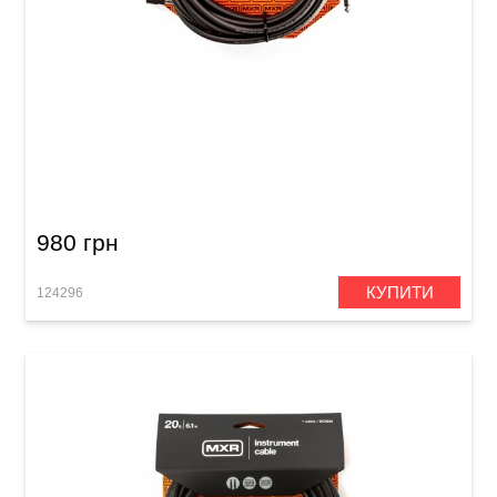
Кабель інструментальний MXR Standard
DCIS20R (Jack 6,3 мм/Jack 6,3 мм (кутовий), 6
м)
980 грн
КУПИТИ
124296