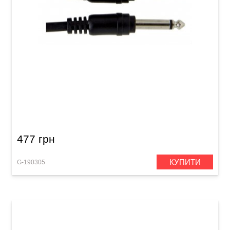
Патч-кабель GEWA Basic Line Mono Jack 6,3
мм/Mono Jack 6,3 мм (0,3 м, 6 шт)
477 грн
КУПИТИ
G-190305