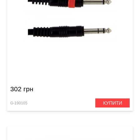
Інсертний кабель GEWA Basic Line Stereo
Jack 6,3 мм/2x Mono Jack 6,3 мм (3 м)
302 грн
КУПИТИ
G-190105