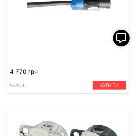
Акустичний кабель GEWA Pro Line
Speakon/Speakon (20 м)
4 770 грн
КУПИТИ
G-190615