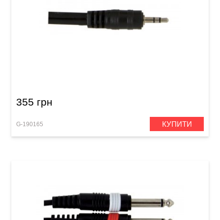
Інсертний кабель GEWA Basic Line Stereo
Jack 3,5 мм/2x RCA (3 м)
355 грн
КУПИТИ
G-190165