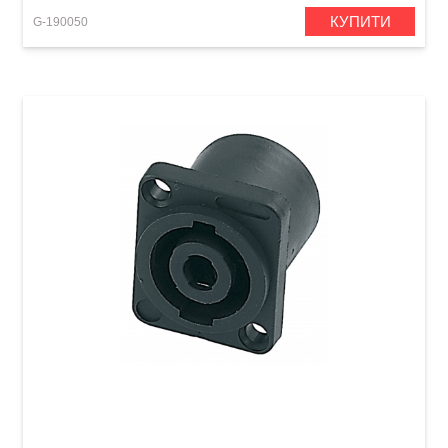
КУПИТИ
G-190050
Роз'єм GEWA Speakon 4-pole