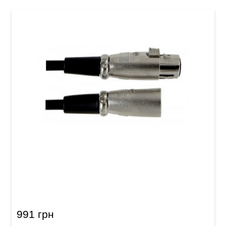
Мікрофонний кабель GEWA Basic Line
XLR(f)/XLR(m) (9 м)
991 грн