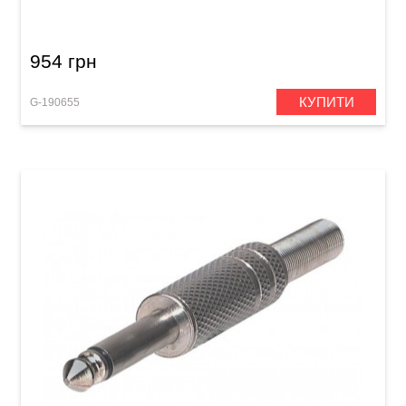
(m)/XLR (f) (3 м)
954 грн
КУПИТИ
G-190655