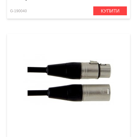
КУПИТИ
G-190040
Акустичний кабель GEWA Pro Line XLR