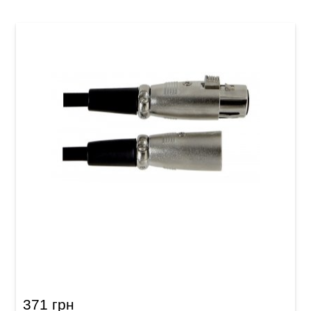
Мікрофонний кабель GEWA Basic Line
XLR(f)/XLR(m) (3 м)
371 грн