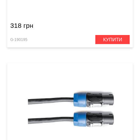
RCA (3 м)
318 грн
КУПИТИ
G-190195