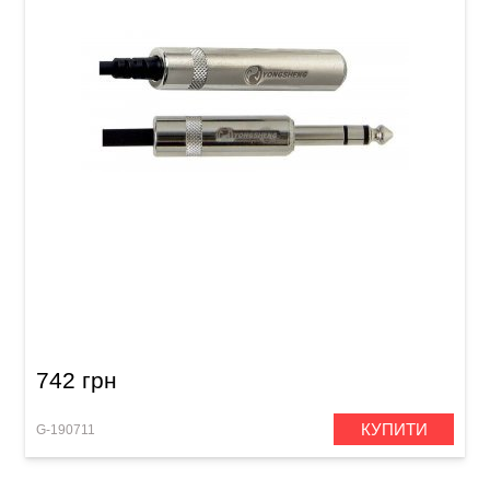
Подовжувач для навушників GEWA Pro Line
Stereo Jack 6,3 мм (3 м)
742 грн
КУПИТИ
G-190711