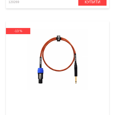
КУПИТИ
120269
-13 %
Кабель акустичний Orange Professional OR-6
(Jack 6,3 мм/Speakon, 1,8 м)