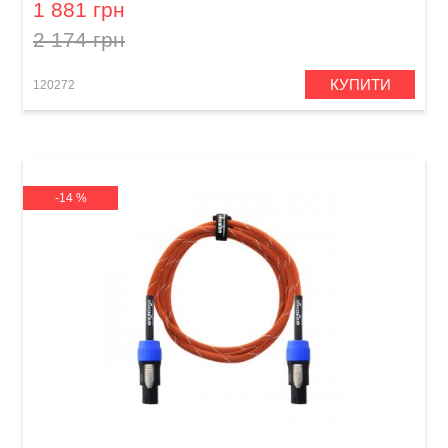
1 881 грн
2 174 грн
КУПИТИ
120272
-14 %