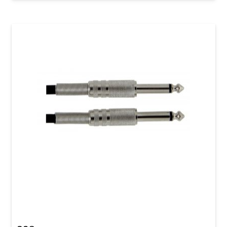
Інструментальний кабель GEWA Basic Line
Mono Jack 6,3 мм/Mono Jack 6,3 мм (3 м)