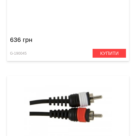
Мікрофонний кабель GEWA Basic Line
XLR(f)/XLR(m) (6 м)
636 грн
КУПИТИ
G-190045