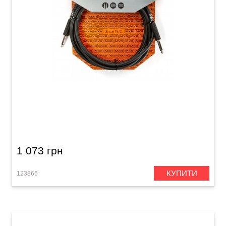
Кабель інструментальний MXR Pro DCIX10
(Jack 6,3 мм/Jack 6,3 мм, 3 м)
1 073 грн
КУПИТИ
123866