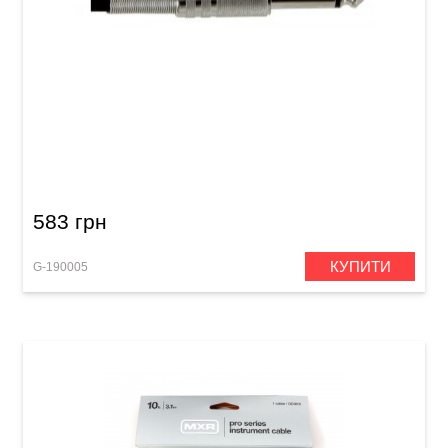
Інструментальний кабель GEWA Basic Line
Mono Jack 6,3 мм/Mono Jack 6,3 мм (6 м)
583 грн
КУПИТИ
G-190005