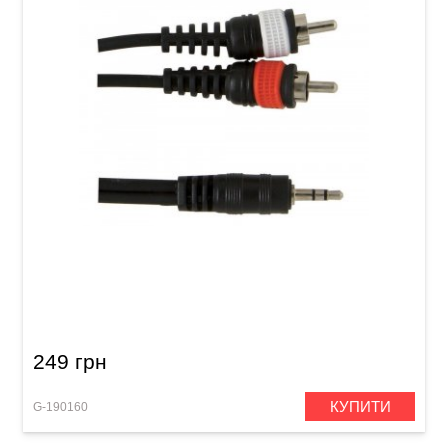
Інсертний кабель GEWA Basic Line Stereo
Jack 3,5 мм/2x RCA (1,5 м)
249 грн
КУПИТИ
G-190160