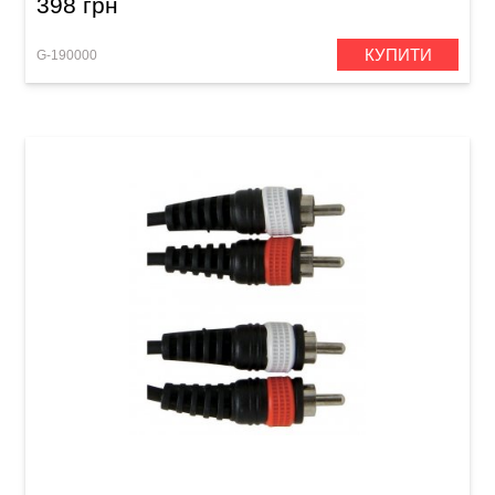
398 грн
КУПИТИ
G-190000
Інсертний кабель GEWA Basic Line 2x RCA/2x